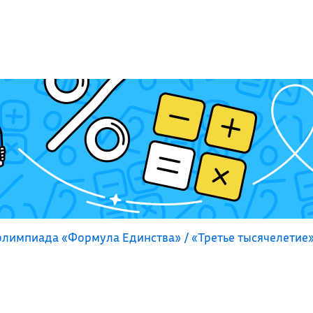
лимпиада «Формула Единства» / «Третье тысячелетие