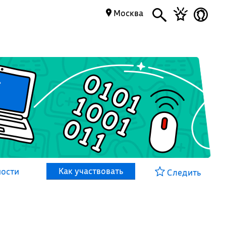
Москва
Как участвовать
ности
Следить