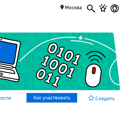
Москва
Как участвовать
ности
Следить