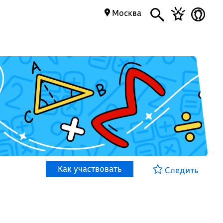
Москва
Как участвовать
Следить