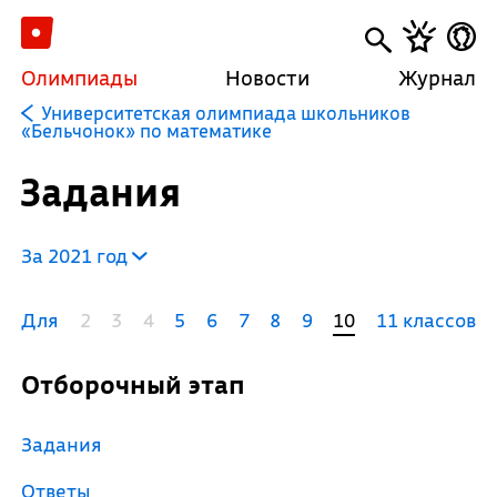
Олимпиады
Новости
Журнал
Университетская олимпиада школьников
«Бельчонок» по математике
Задания
За 2021 год
Для
2
3
4
5
6
7
8
9
10
11 классов
Отборочный этап
Задания
Ответы