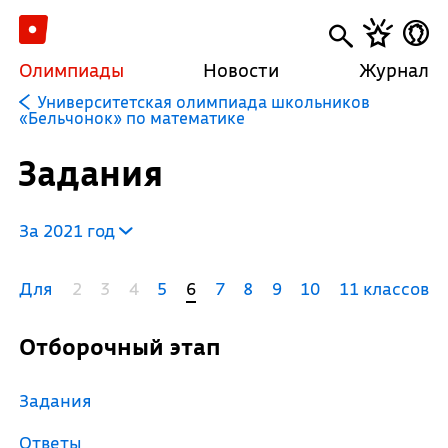
Олимпиады
Новости
Журнал
Университетская олимпиада школьников
«Бельчонок» по математике
Задания
За 2021 год
Для
2
3
4
5
6
7
8
9
10
11 классов
Отборочный этап
Задания
Ответы