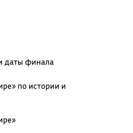
и даты финала
ире» по истории и
ире»