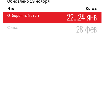
Обновлено 19 ноября
Что
Когда
22...24 янв
Отборочный этап
28 фев
Финал