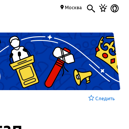
Москва
Следить
тап