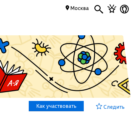
Москва
Как участвовать
Следить