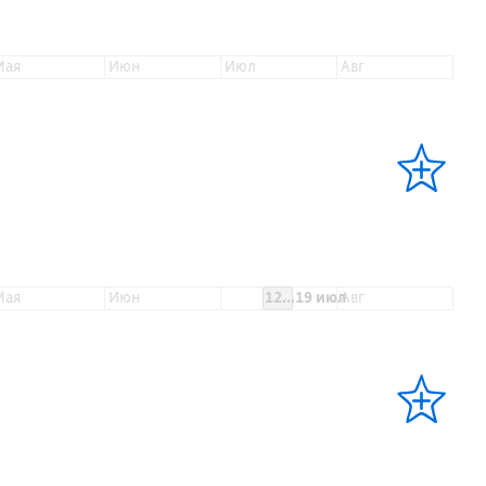
мая
июн
июл
авг
мая
июн
12...19 июл
авг