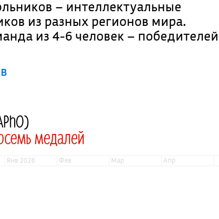
ьников – интеллектуальные
ков из разных регионов мира.
анда из 4-6 человек – победителей
ов
APhO)
восемь медалей
янв 2026
фев
мар
апр