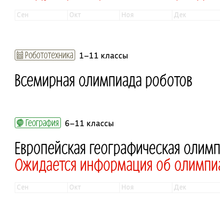
сен
окт
ноя
дек
Робототехника
1–11 классы
Всемирная олимпиада роботов
География
6–11 классы
Европейская географическая олим
Ожидается информация об олимпи
сен
окт
ноя
дек