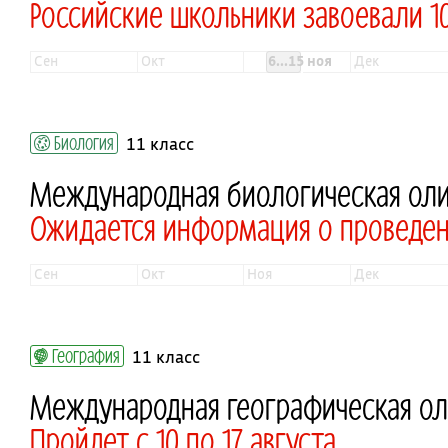
Российские школьники завоевали 1
сен
окт
6...15 ноя
дек
Биология
11 класс
Международная биологическая ол
Ожидается информация о проведе
сен
окт
ноя
дек
География
11 класс
Международная географическая о
Пройдет с 10 по 17 августа