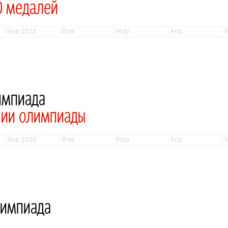
0 медалей
янв 2026
фев
мар
апр
импиада
нии олимпиады
янв 2026
фев
мар
апр
лимпиада