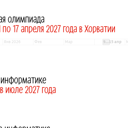
ая олимпиада
по 17 апреля 2027 года в Хорватии
янв 2026
фев
мар
9...15 апр
о информатике
в июле 2027 года