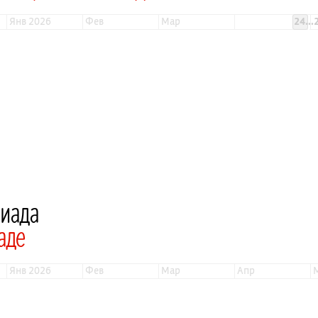
янв 2026
фев
мар
24...
пиада
аде
янв 2026
фев
мар
апр