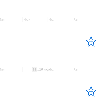
мая
июн
июл
авг
мая
12...16 июн
июл
авг