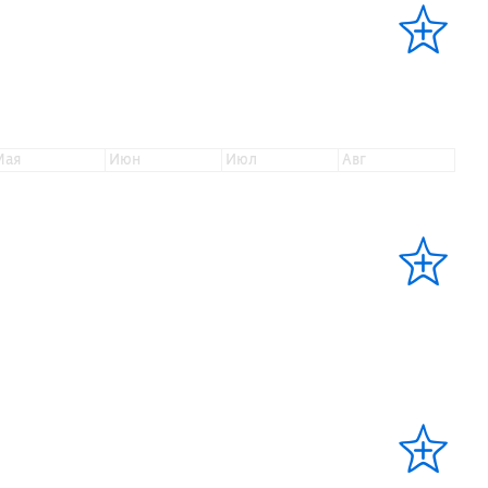
мая
июн
июл
авг