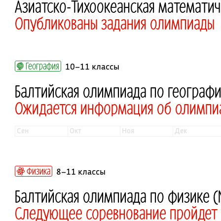
Азиатско-Тихоокеанская математи
Опубликованы задания олимпиады
География
10–11 классы
Балтийская олимпиада по географ
Ожидается информация об олимпи
сен
окт
ноя
дек
Физика
8–11 классы
Балтийская олимпиада по физике (
Следующее соревнование пройдет в