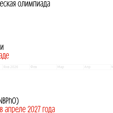
ческая олимпиада
ии
аде
янв 2026
фев
мар
апр
NBPhO)
 апреле 2027 года