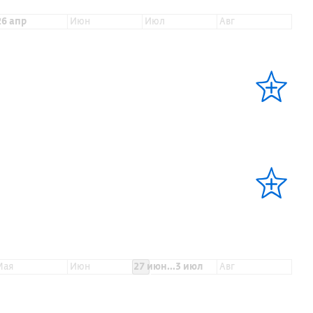
26 апр
июн
июл
авг
мая
июн
27 июн...3 июл
авг