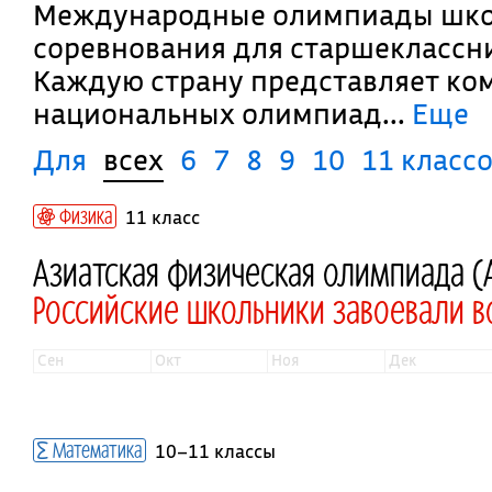
Международные олимпиады школ
соревнования для старшеклассни
Каждую страну представляет ком
национальных олимпиад.
..
Еще
Для
всех
6
7
8
9
10
11 класс
Физика
11 класс
Азиатская физическая олимпиада (
Российские школьники завоевали 
сен
окт
ноя
дек
Математика
10–11 классы