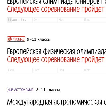
Европейская олимпиада юниоров 
Следующее соревнование пройдет в
31 авг...4 сен
окт
ноя
дек
Физика
9–11 классы
Европейская физическая олимпиада
Следующее соревнование пройдет 
сен
окт
ноя
дек
Астрономия
8–11 классы
Международная астрономическая 