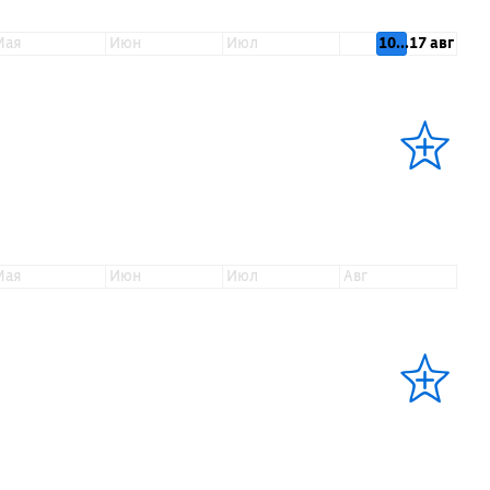
мая
июн
июл
10...17 авг
мая
июн
июл
авг