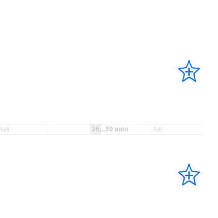
мая
26...30 июн
авг