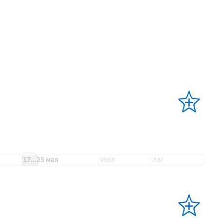
17...25 мая
июл
авг