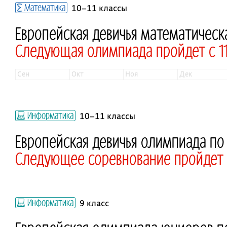
Математика
10–11 классы
Европейская девичья математическ
Следующая олимпиада пройдет с 11 
сен
окт
ноя
дек
Информатика
10–11 классы
Европейская девичья олимпиада п
Следующее соревнование пройдет 
Информатика
9 класс