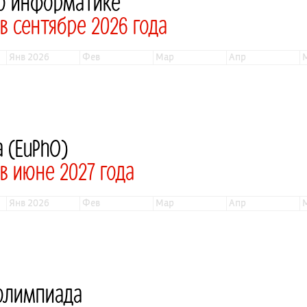
по информатике
 сентябре 2026 года
янв 2026
фев
мар
апр
 (EuPhO)
в июне 2027 года
янв 2026
фев
мар
апр
олимпиада