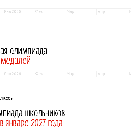
янв 2026
фев
мар
апр
ная олимпиада
9 медалей
янв 2026
фев
мар
апр
классы
мпиада школьников
 январе 2027 года