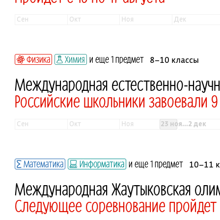
сен
окт
ноя
дек
Физика
Химия
и еще 1 предмет
8–10 классы
Международная естественно-науч
Российские школьники завоевали 
сен
окт
ноя
23 ноя...2 дек
Математика
Информатика
и еще 1 предмет
10–11 
Международная Жаутыковская оли
Следующее соревнование пройдет в