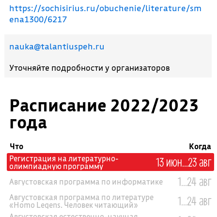
https://sochisirius.ru/obuchenie/literature/sm
ena1300/6217
nauka@talantiuspeh.ru
Уточняйте подробности у организаторов
Расписание 2022/2023
года
Что
Когда
Регистрация на литературно-
13 июн...23 авг
олимпиадную программу
1...24 авг
Августовская программа по информатике
Августовская программа по литературе
1...24 авг
«Homo Legens. Человек читающий»
Августовская естественно-научная