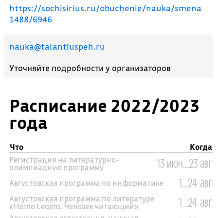
https://sochisirius.ru/obuchenie/nauka/smena
1488/6946
nauka@talantiuspeh.ru
Уточняйте подробности у организаторов
Расписание 2022/2023
года
Что
Когда
Регистрация на литературно-
13 июн...23 авг
олимпиадную программу
1...24 авг
Августовская программа по информатике
Августовская программа по литературе
1...24 авг
«Homo Legens. Человек читающий»
Августовская естественно-научная