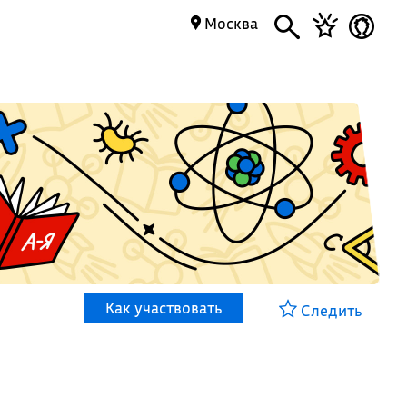
Москва
Как участвовать
Следить