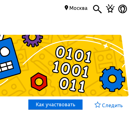
Москва
Как участвовать
Следить