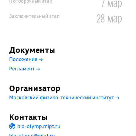
7 мар
II отборочный этап
28 мар
Заключительный этап
Документы
Положение
→
Регламент
→
Организатор
Московский физико-технический институт
→
Контакты
bio-olymp.mipt.ru
bio-olymp@mipt.ru