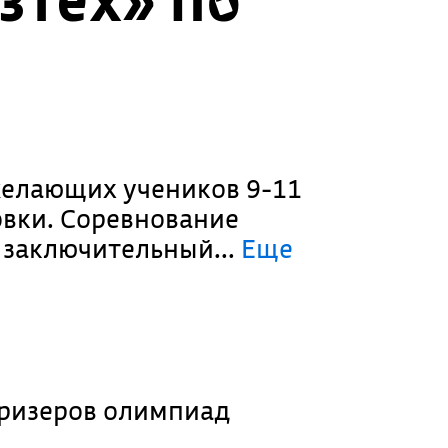
желающих учеников 9-11
овки. Соревнование
и заключительный.
..
Еще
призеров олимпиад