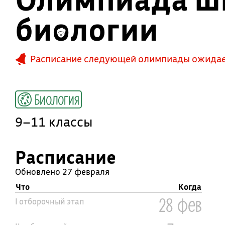
биологии
Расписание следующей олимпиады ожидает
Биология
9–11 классы
Расписание
Обновлено 27 февраля
Что
Когда
28 фев
I отборочный этап