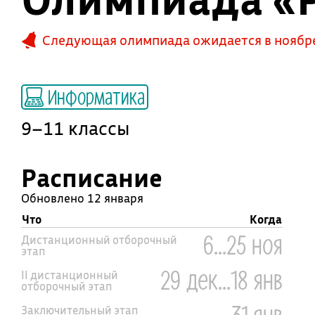
Следующая олимпиада ожидается в ноябре
Информатика
9–11 классы
Расписание
Обновлено 12 января
Что
Когда
6...25 ноя
Дистанционный отборочный
этап
29 дек...18 янв
II дистанционный
отборочный этап
31 янв
Заключительный этап