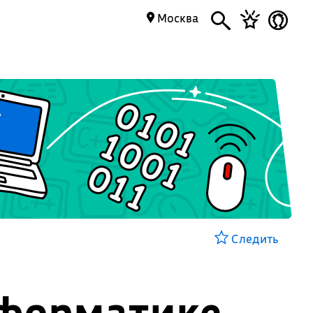
Москва
Следить
нформатике