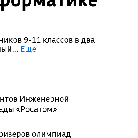
иков 9-11 классов в два
ный.
..
Еще
нтов Инженерной
ады «Росатом»
призеров олимпиад