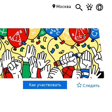
Москва
Как участвовать
Следить