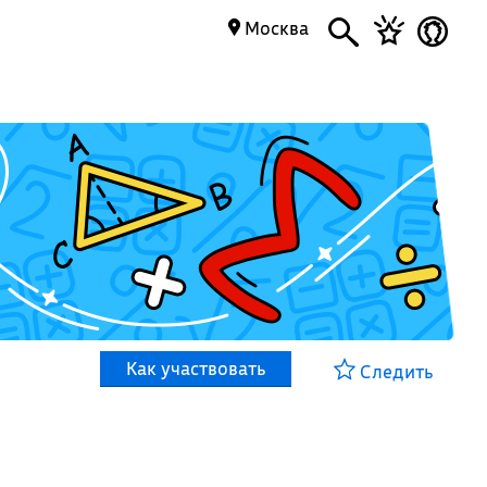
Москва
Как участвовать
Следить