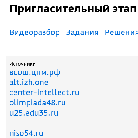
Пригласительный эта
Видеоразбор
Задания
Решени
Источники
всош.цпм.рф
alt.izh.one
center-intellect.ru
olimpiada48.ru
u25.edu35.ru
niso54.ru