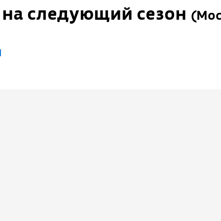
п на следующий сезон
(
Мос
я