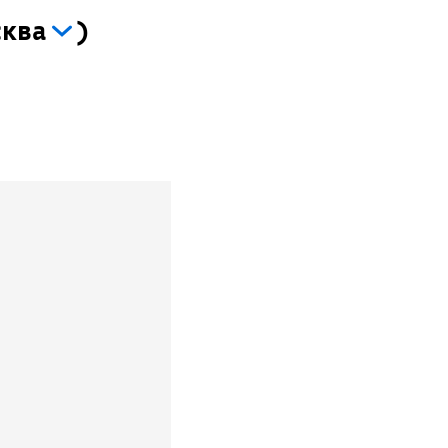
ква
)