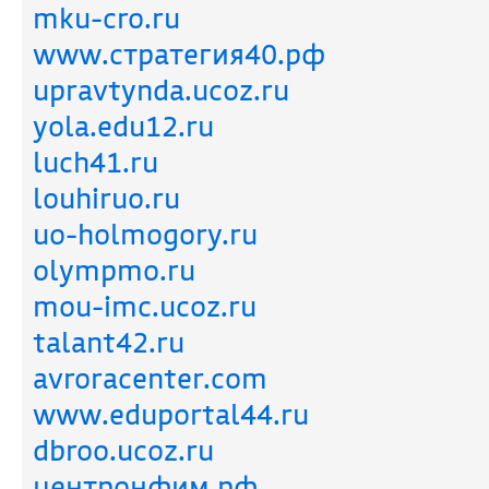
mku-cro.ru
www.стратегия40.рф
upravtynda.ucoz.ru
yola.edu12.ru
luch41.ru
louhiruo.ru
uo-holmogory.ru
olympmo.ru
mou-imc.ucoz.ru
talant42.ru
avroracenter.com
www.eduportal44.ru
dbroo.ucoz.ru
центронфим.рф