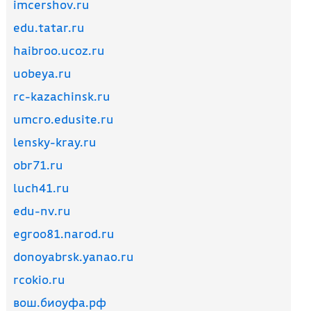
imcershov.ru
edu.tatar.ru
haibroo.ucoz.ru
uobeya.ru
rc-kazachinsk.ru
umcro.edusite.ru
lensky-kray.ru
obr71.ru
luch41.ru
edu-nv.ru
egroo81.narod.ru
donoyabrsk.yanao.ru
rcokio.ru
вош.биоуфа.рф