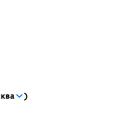
ква
)