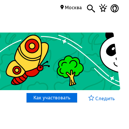
Москва
Как участвовать
Следить