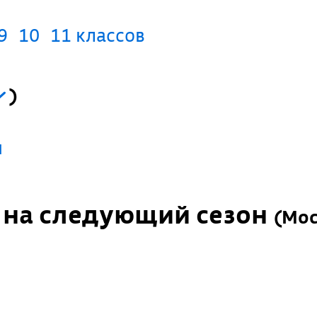
9
10
11 классов
)
я
п на следующий сезон
(
Мос