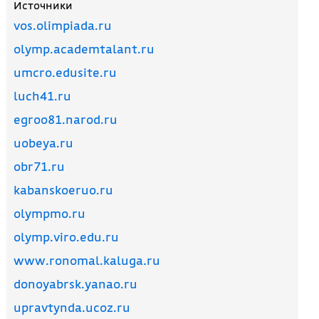
Источники
vos.olimpiada.ru
olymp.academtalant.ru
umcro.edusite.ru
luch41.ru
egroo81.narod.ru
uobeya.ru
obr71.ru
kabanskoeruo.ru
olympmo.ru
olymp.viro.edu.ru
www.ronomal.kaluga.ru
donoyabrsk.yanao.ru
upravtynda.ucoz.ru