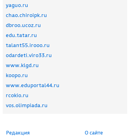
yaguo.ru
chao.chiroipk.ru
dbroo.ucoz.ru
edu.tatar.ru
talant55.irooo.ru
odardeti.viro33.ru
www.klgd.ru
koopo.ru
www.eduportal44.ru
rcokio.ru
vos.olimpiada.ru
Редакция
О сайте