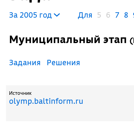
За 2005 год
Для
5
6
7
8
Муниципальный этап
(
Задания
Решения
Источник
olymp.baltinform.ru