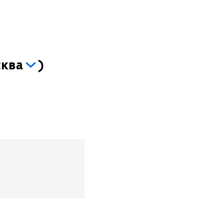
ква
)