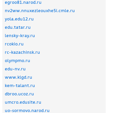
egroo81.narod.ru
nv2ww.nnuxezleouxhe5i.cmle.ru
yola.edu12.ru
edu.tatar.ru
lensky-kray.ru
rcokio.ru
rc-kazachinsk.ru
olympmo.ru
edu-nv.ru
www.klgd.ru
kem-talant.ru
dbroo.ucoz.ru
umcro.edusite.ru
uo-sormovo.narod.ru