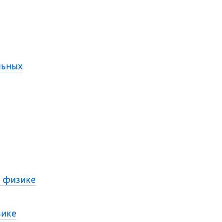
льных
 физике
зике