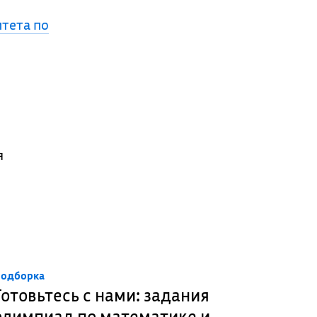
тета по
я
одборка
Готовьтесь с нами: задания
олимпиад по математике и