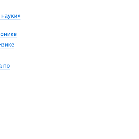
 науки»
ронике
изике
а по