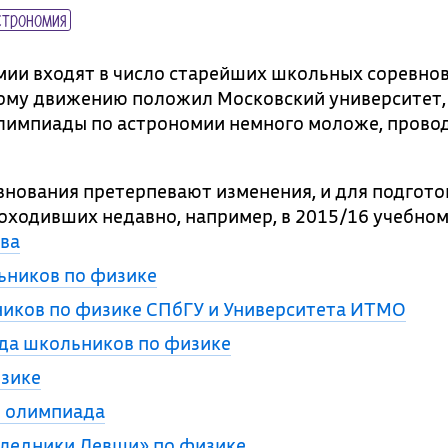
трономия
ии входят в число старейших школьных соревнов
му движению положил Московский университет,
 Олимпиады по астрономии немного моложе, провод
нования претерпевают изменения, и для подгото
оходивших недавно, например, в 2015/16 учебном
ова
ьников по физике
иков по физике СПбГУ и Университета ИТМО
да школьников по физике
изике
я олимпиада
ледники Левши» по физике