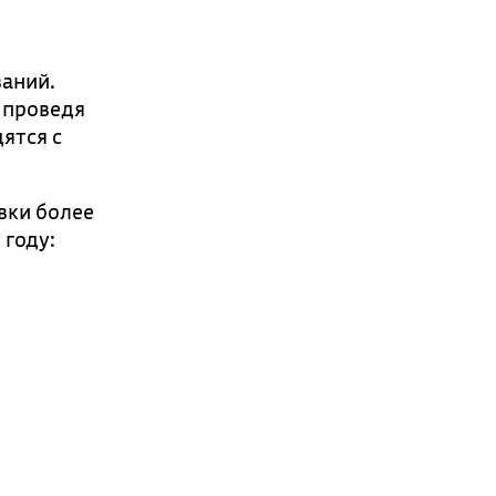
аний.
 проведя
ятся с
вки более
 году: