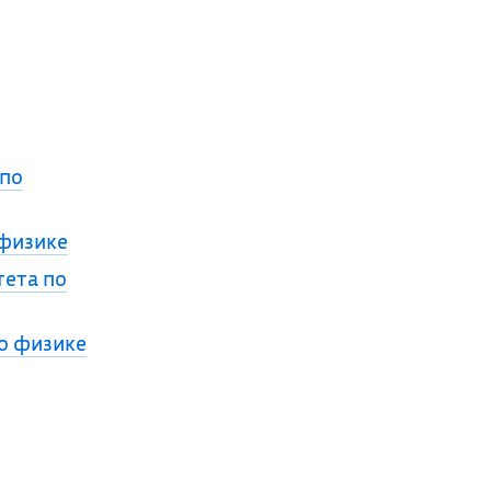
 по
физике
ета по
о физике