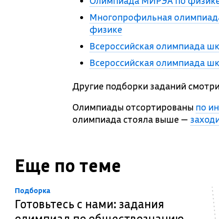
Олимпиада МИРЭА по физик
Многопрофильная олимпиада
физике
Всероссийская олимпиада шк
Всероссийская олимпиада шк
Другие подборки заданий смотри
Олимпиады отсортированы
по и
олимпиада стояла выше —
заходи
Еще по теме
Подборка
Готовьтесь с нами: задания
олимпиад по обществознанию