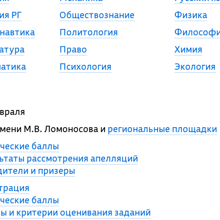
ия РГ
Обществознание
Физика
навтика
Политология
Философ
атура
Право
Химия
атика
Психология
Экология
враля
мени М.В. Ломоносова и
региональные площадки
ческие баллы
ьтаты рассмотрения апелляций
ители и призеры
трация
ческие баллы
ы и критерии оценивания заданий