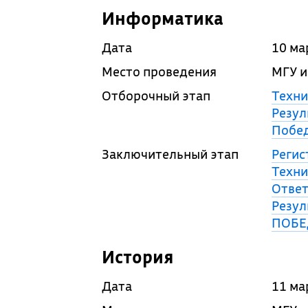
Информатика
Дата
10 ма
Место проведения
МГУ и
Отборочный этап
Техни
Резул
Побед
Заключительный этап
Регис
Техни
Ответ
Резул
ПОБЕ
История
Дата
11 ма