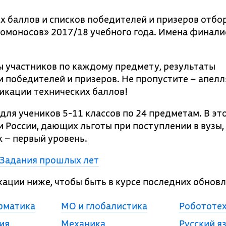
х баллов и списков победителей и призеров отбо
омоносов» 2017/18 учебного года. Имена финали
ы участников по каждому предмету, результаты
и победителей и призеров. Не пропустите – апел
ликации технических баллов!
я учеников 5-11 классов по 24 предметам. В это
России, дающих льготы при поступлении в вузы,
х – первый уровень.
Задания прошлых лет
кации ниже, чтобы быть в курсе последних обновл
рматика
МО и глобалистика
Робототе
ия
Механика
Русский я