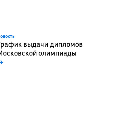
овость
График выдачи дипломов
Московской олимпиады
→