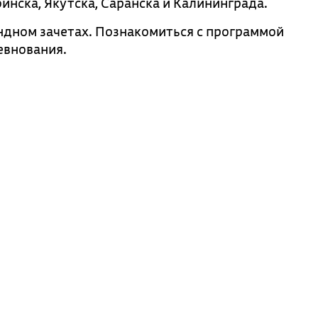
бинска, Якутска, Саранска и Калининграда.
ндном зачетах. Познакомиться с программой
евнования.