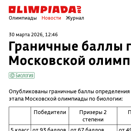
Олимпиады
Новости
Журнал
30 марта 2026, 12:46
Граничные баллы 
Московской олимп
Биология
Опубликованы граничные баллы определения 
этапа Московской олимпиады по биологии:
Победители
Призеры 2
П
степени
5
класс
от
93
баллов
от
67
баллов
от
4