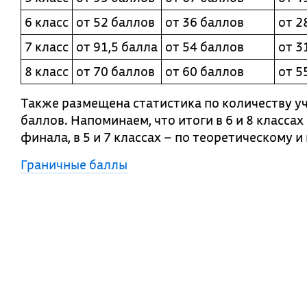
6
класс
от
52
баллов
от
36
баллов
от
2
7
класс
от
91,5
балла
от
54
баллов
от
3
8
класс
от
70
баллов
от
60
баллов
от
5
Также размещена статистика по количеству у
баллов. Напоминаем, что итоги в 6 и 8 класса
финала, в 5 и 7 классах – по теоретическому и
Граничные баллы