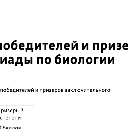
победителей и приз
иады по биологии
победителей и призеров заключительного
ризеры 3
степени
9
баллов