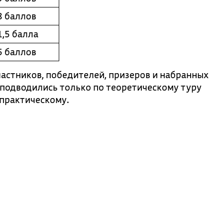
8
баллов
1,5
балла
5
баллов
частников, победителей, призеров и набранных
х подводились только по теоретическому туру
 практическому.