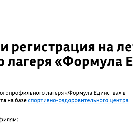
и регистрация на л
 лагеря «Формула Е
ногопрофильного лагеря «Формула Единства» в
ста
на базе
спортивно-оздоровительного центра
офилям: