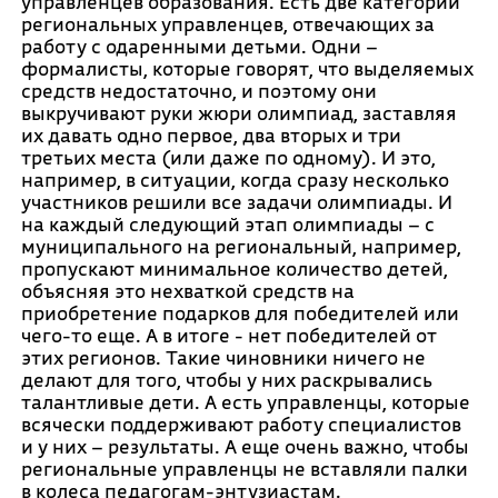
управленцев образования. Есть две категории
региональных управленцев, отвечающих за
работу с одаренными детьми. Одни –
формалисты, которые говорят, что выделяемых
средств недостаточно, и поэтому они
выкручивают руки жюри олимпиад, заставляя
их давать одно первое, два вторых и три
третьих места (или даже по одному). И это,
например, в ситуации, когда сразу несколько
участников решили все задачи олимпиады. И
на каждый следующий этап олимпиады – с
муниципального на региональный, например,
пропускают минимальное количество детей,
объясняя это нехваткой средств на
приобретение подарков для победителей или
чего-то еще. А в итоге - нет победителей от
этих регионов. Такие чиновники ничего не
делают для того, чтобы у них раскрывались
талантливые дети. А есть управленцы, которые
всячески поддерживают работу специалистов
и у них – результаты. А еще очень важно, чтобы
региональные управленцы не вставляли палки
в колеса педагогам-энтузиастам.