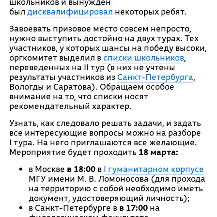
школьников и вынужден
был
дисквалифицировал
некоторых ребят.
Завоевать призовое место совсем непросто,
нужно выступить достойно на двух турах. Тех
участников, у которых шансы на победу высоки,
оргкомитет выделил в
списки школьников
,
переведенных на II тур (в них не учтены
результаты участников из
Санкт-Петербурга
,
Вологды и Саратова). Обращаем особое
внимание на то, что списки носят
рекомендательный характер.
Узнать, как следовало решать задачи, и задать
все интересующие вопросы можно на разборе
I тура. На него приглашаются все желающие.
Мероприятие будет проходить
18 марта:
в Москве
в 18:00
в
I гуманитарном корпусе
МГУ имени М. В. Ломоносова (для прохода
на территорию с собой необходимо иметь
документ, удостоверяющий личность);
в Санкт-Петербурге в
в 17:00
на