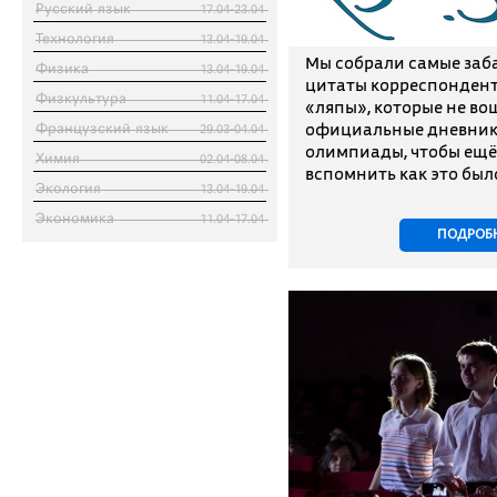
Русский язык
17.04-23.04
Технология
13.04-19.04
Мы собрали самые заб
Физика
13.04-19.04
цитаты корреспондент
Физкультура
11.04-17.04
«ляпы», которые не во
официальные дневник
Французский язык
29.03-04.04
олимпиады, чтобы ещё 
Химия
02.04-08.04
вспомнить как это был
Экология
13.04-19.04
Экономика
11.04-17.04
ПОДРОБ