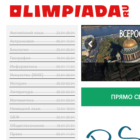
ВСЕРО
Английский язык
23.04-29.04
Астрономия
06.04-12.04
Биология
20.04-26.04
География
19.04-25.04
Информатика
05.04-11.04
Искусство (МХК)
23.04-29.04
История
28.03-03.04
Литература
28.03-03.04
ПРЯМО С
Математика
23.04-29.04
Немецкий язык
13.04-19.04
ОБЖ
20.04-26.04
Обществознание
18.04-24.04
Право
05.04-11.04