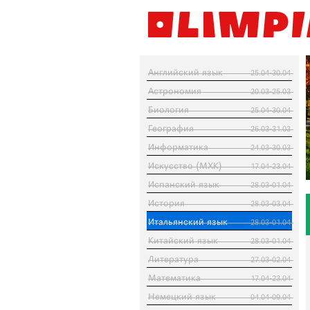
Английский язык
25.04-30.04
Астрономия
20.03-25.03
Биология
25.04-30.04
География
26.03-31.03
Информатика
24.03-30.03
Искусство (МХК)
17.04-23.04
Испанский язык
28.03-01.04
История
28.03-03.04
Итальянский язык
28.03-01.04
Китайский язык
28.03-01.04
Литература
27.03-02.04
Математика
17.04-23.04
Немецкий язык
04.04-09.04