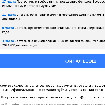
17 марта
Программы и требования к проведению финалов Всеросс
итальянскому и китайскому языкам
11 марта
Внесены изменения в сроки и места проведения заключит
олимпиады
9 марта
Составы оргкомитетов заключительного этапа Всероссийс
года
4 марта
Составы жюри и апелляционных комиссий заключительног
2021/22 учебного года
ФИНАЛ ВСОШ
раем все самое актуальное: новости, документы, результаты, фо
ком». Официальная информация публикуется на сайтах органи
Вопросы и пожелания присылайте на почту:
info@olimpiada.ru
ru ©. Любое использование материалов возможно только с акти