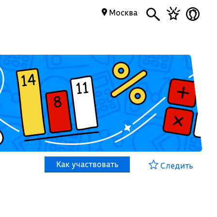
Москва
Как участвовать
Следить