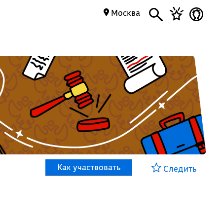
Москва
Как участвовать
Следить