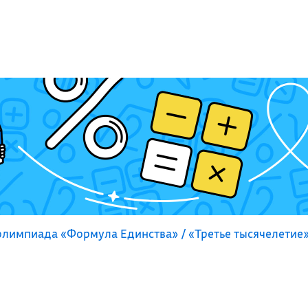
лимпиада «Формула Единства» / «Третье тысячелетие