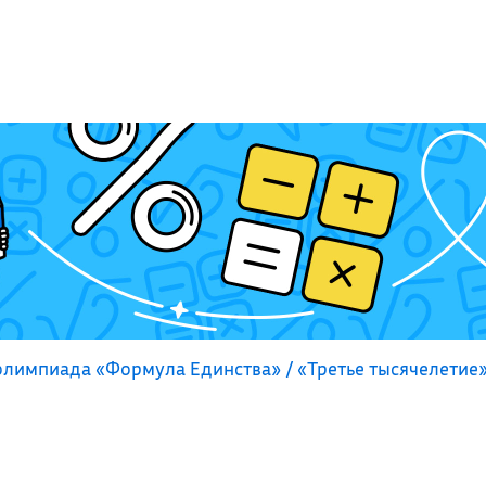
лимпиада «Формула Единства» / «Третье тысячелетие