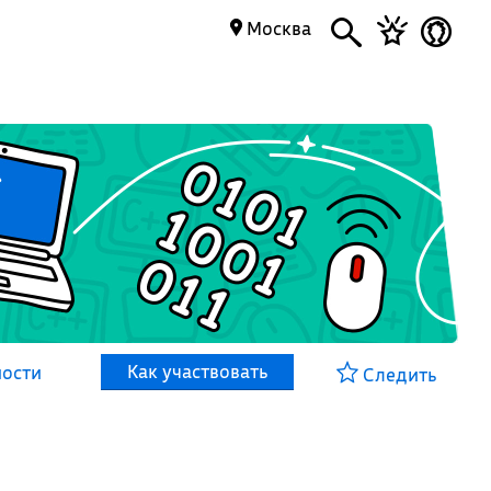
Москва
Как участвовать
ности
Следить