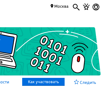
Москва
Как участвовать
ности
Следить