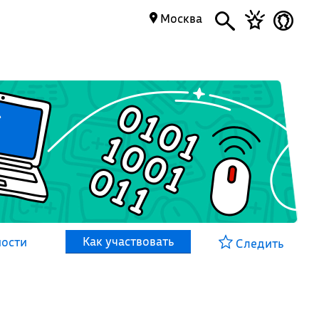
Москва
Как участвовать
ности
Следить