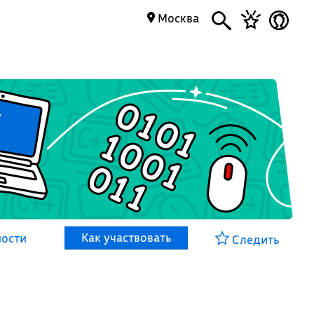
Москва
Как участвовать
ности
Следить