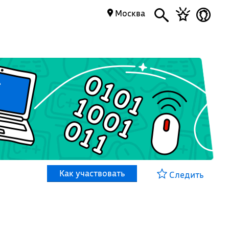
Москва
Как участвовать
Следить