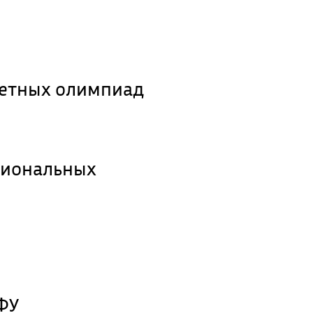
метных олимпиад
гиональных
ФУ