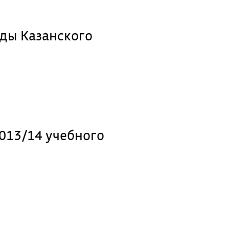
ады Казанского
я
013/14 учебного