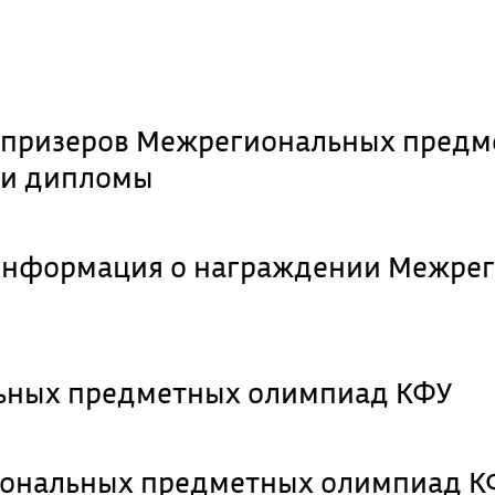
 призеров Межрегиональных пред
ои дипломы
 информация о награждении Межре
льных предметных олимпиад КФУ
гиональных предметных олимпиад К