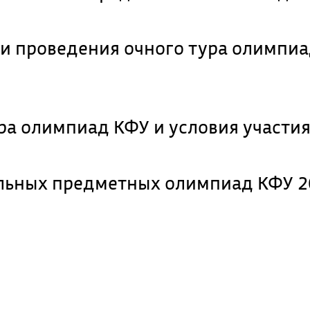
ки проведения очного тура олимпи
ра олимпиад КФУ и условия участи
льных предметных олимпиад КФУ 2