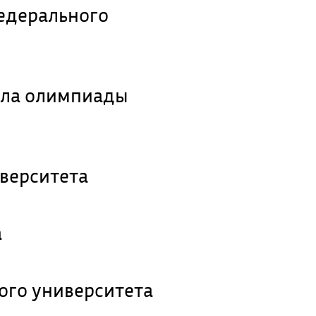
едерального
ала олимпиады
верситета
а
ого университета