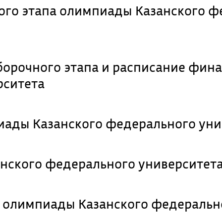
ого этапа олимпиады Казанского ф
борочного этапа и расписание фин
рситета
иады Казанского федерального уни
нского федерального университет
п олимпиады Казанского федеральн