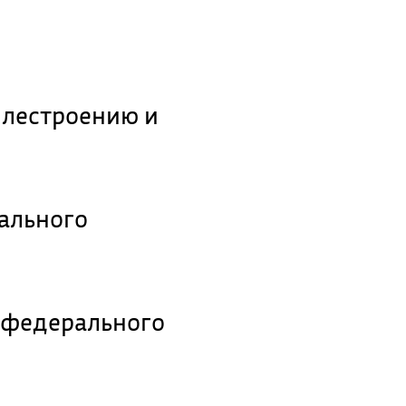
илестроению и
ального
 федерального