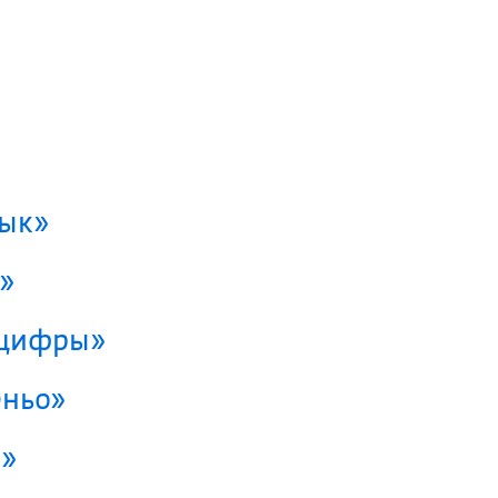
зык»
»
 цифры»
еньо»
и»