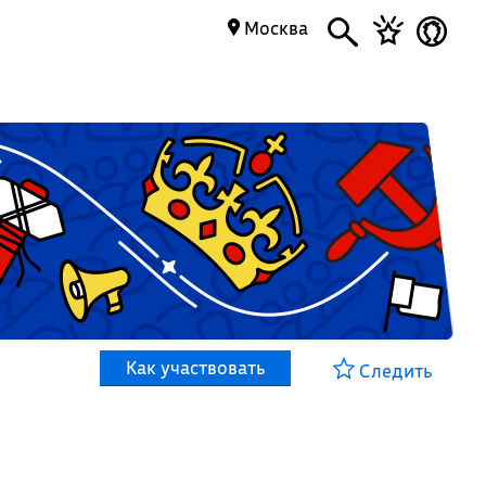
Москва
Как участвовать
Следить