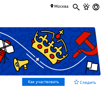
Москва
Как участвовать
Следить