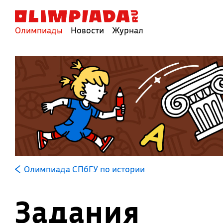
Олимпиады
Новости
Журнал
Олимпиада СПбГУ по истории
Задания